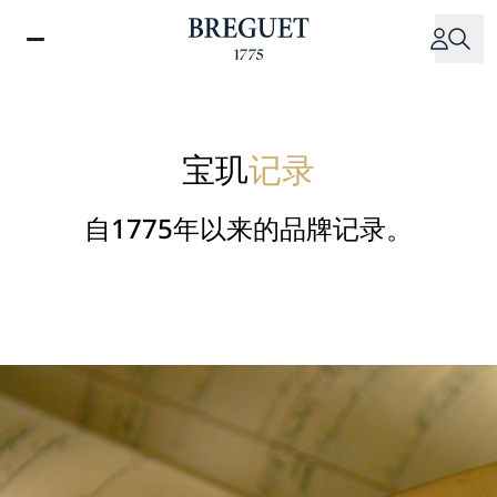
跳
转
到
主
要
内
宝玑
记录
容
自1775年以来的品牌记录。