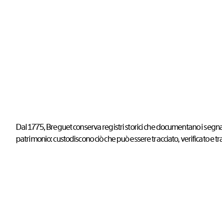
Dal 1775, Breguet conserva registri storici che documentano i segnatem
patrimonio: custodiscono ciò che può essere tracciato, verificato e