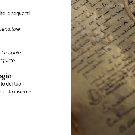
te le seguenti
ivenditore
 il modulo
cquisto.
ogio
to del tuo
acquisto insieme