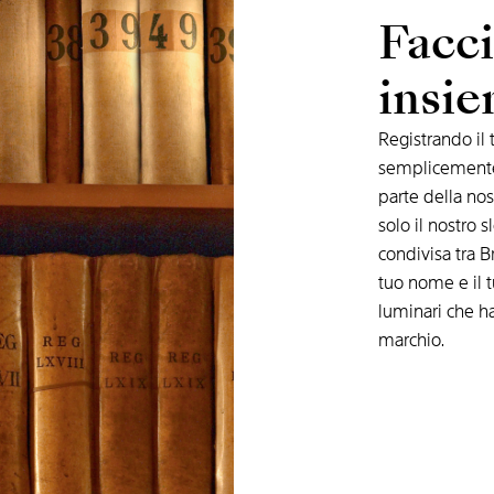
Facci
insi
Registrando il 
semplicemente
parte della nost
solo il nostro
condivisa tra Br
tuo nome e il t
luminari che h
marchio.