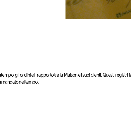
po, gli ordini e il rapporto tra la Maison e i suoi clienti. Questi registri 
 tramandato nel tempo.