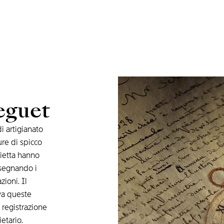
reguet
i artigianato
re di spicco
ietta hanno
 segnando i
zioni. Il
va queste
registrazione
etario.