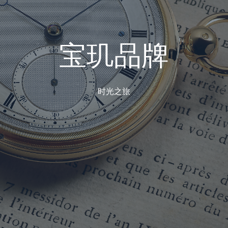
宝
玑
品
牌
时
光
之
旅