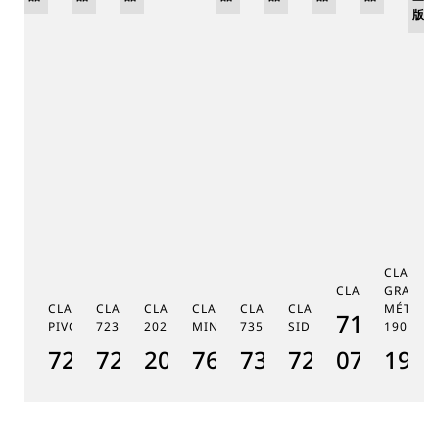
版
版
版
版
CLASSIQ
CLASSIQUE 7185
GRANDE 
CLASSIQUE RÉGULATEUR À
CLASSIQUE PHASE DE LUNE
CLASSIQUE SOUSCRIPTION
CLASSIQUE RÉPÉTITION
CLASSIQUE TOURBILLON
CLASSIQUE TOURBILLO
MÉTIERS 
7185BH/
PIVOT MAGNÉTIQUE 7225
7235
2025
MINUTES 7637
7357
SIDÉRAL 7255
1905
CL
7225BH/0H/9V6
7235BH/0H/9V6
2025BH/28/9W6
7637BB/2Y/9ZU
7357BH/1H/386
7255PT/2N/9
07
1905
7