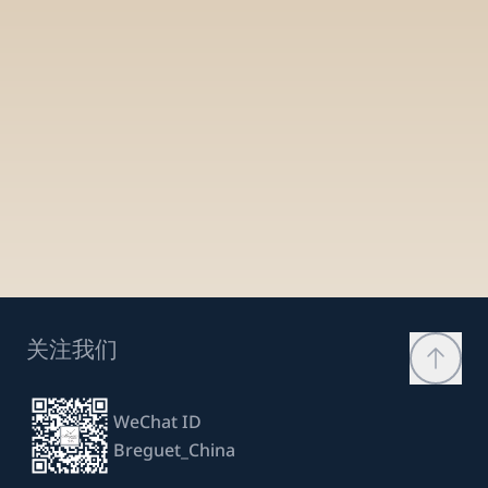
关注我们
WeChat ID
Breguet_China