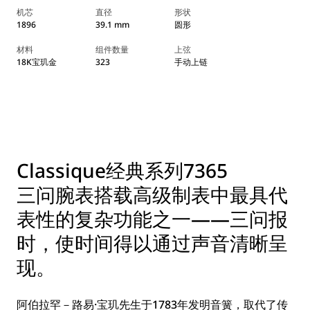
机芯
直径
形状
1896
39.1 mm
圆形
材料
组件数量
上弦
18K宝玑金
323
手动上链
Classique经典系列7365
三问腕表搭载高级制表中最具代
表性的复杂功能之一——三问报
时，使时间得以通过声音清晰呈
现。
阿伯拉罕－路易·宝玑先生于1783年发明音簧，取代了传