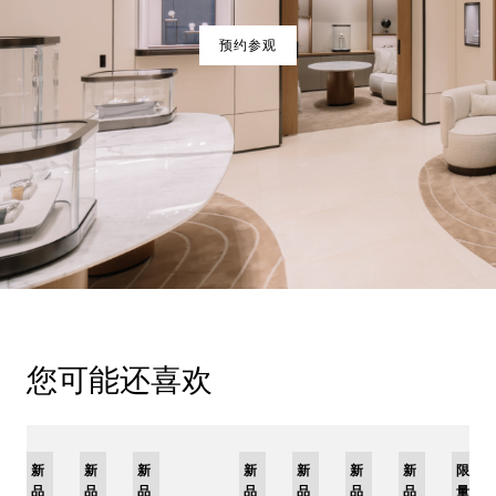
预约参观
您可能还喜欢
新
限
新
新
新
限
新
限
新
新
新
限
品
量
品
品
品
量
品
量
品
品
品
量