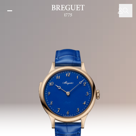
跳
转
到
主
要
内
容