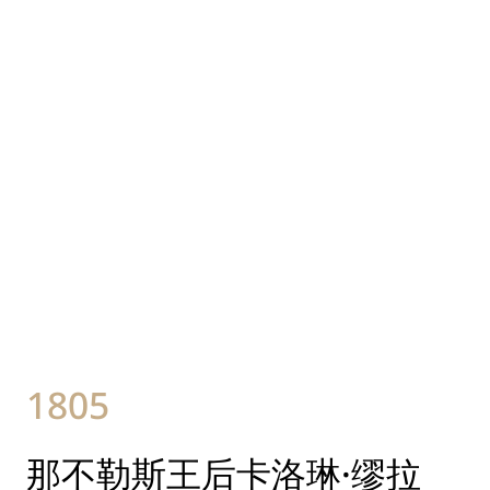
1805
那不勒斯王后卡洛琳·缪拉