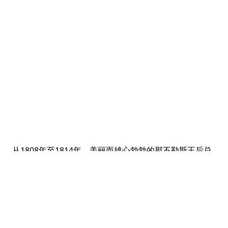
从1808年至1814年，美丽而雄心勃勃的那不勒斯王后总
共收藏了34块宝玑钟表，令其在宝玑的众多贵宾中独领
风骚。
从1808至1815年，这位拿破仑的胞妹与其丈夫乔其姆•缪
拉（Joachim Murat）国王统治着那不勒斯。在此期间，
她与宝玑建立了特殊的友谊，并由此促成了史上首款专