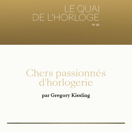
Chers passionnés
d'horlogerie
par Gregory Kissling