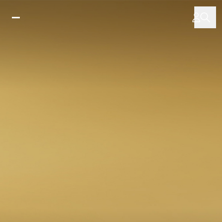
주
요
콘
텐
츠
로
건
너
뛰
기