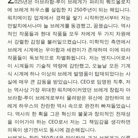
025년은 아브라함-루이 브레게가 파리의 퀘드올로지
에 브레게 하우스를 설립한 지 250주년이 되는 해입니다.
워치메이킹 업계에서 경력을 쌓기 시작하면서부터 저는
먼발치에서나마 늘 브레게를 동경했고, 꿈꿨습니다. 역사
적인 작품들과 현대 작품들 모두 저에게 두 가지 차원에
서 강렬한 감정을 불러일으켰습니다. 미학적인 측면에서
브레게 시계에는 우아함과 세련미가 존재하며 이에 따라
작품들이 독보적으로 차별화됩니다. 저는 엔지니어로서
이 시계들의 기술적 역량에 감탄했고, 오늘날 모든 기계
식 시계에 하나 이상의 브레게 발명품이 탑재되었다는 사
실에 매우 큰 감동을 받았습니다. CEO로 임명된 직후, 저
는 역사상 가장 위대한 워치메이커였던 브레게 창립자 아
브라함-루이 브레게로부터 물려받은 유산에 경탄하며 브
레게 하우스의 찬란한 역사 속으로 완전히 빠져들었습니
다. 역사의 한 획을 그은 혁신의 불꽃과 창의적인 천재성
을 이어가야 하는 CEO로서 저는 그 책임감을 생각하면
의욕이 생기면서도 동시에 겸손해집니다.
브레게는 창립 250주년을 맞이하여 과거 브레게가 이룬