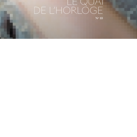
Currently reading
- 시계 애호가들에게 전하는 메시지
제1장
제1장
제2장
제4
시계 애호가들에게 전
‘마리-앙투아네트’ 시
퀘드
하는 메시지
계 No.160
제3장
더블 투르비용 ‘퀘드
올로지’