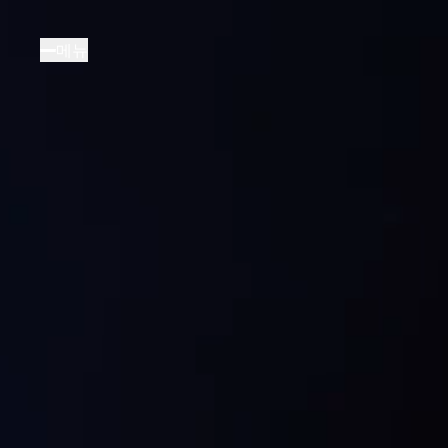
주
요
메뉴
콘
텐
츠
로
건
너
뛰
기