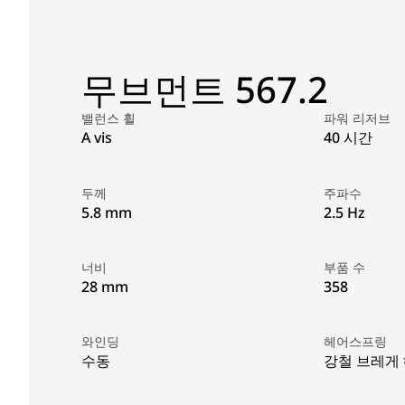
무브먼트 567.2
밸런스 휠
파워 리저브
A vis
40 시간
두께
주파수
5.8 mm
2.5 Hz
너비
부품 수
28 mm
358
와인딩
헤어스프링
수동
강철 브레게