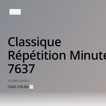
주
요
메뉴
콘
텐
츠
로
Classique
건
너
뛰
Répétition Minut
기
7637
7637BR/2N/9ZU
CN¥2,378,800