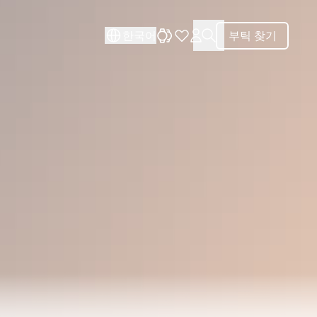
닫기
닫기
한국어
부틱 찾기