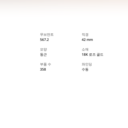
무브먼트
직경
567.2
42 mm
모양
소재
둥근
18K 로즈 골드
부품 수
와인딩
358
수동