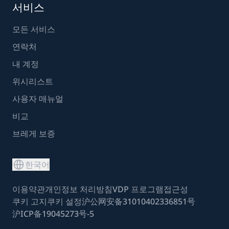
서비스
모든 서비스
연락처
내 계정
위시리스트
사용자 매뉴얼
비교
브레게 보증
한국어
이용약관
개인정보 처리방침
VDP 프로그램
접근성
쿠키 고지
쿠키 설정
沪公网安备31010402336851号
沪ICP备19045273号-5