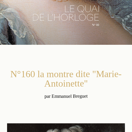
N°160 la montre dite "Marie-
Antoinette"
par Emmanuel Breguet