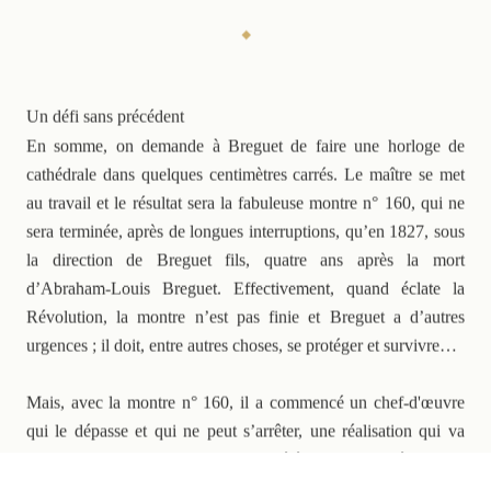
Un défi sans précédent
En somme, on demande à Breguet de faire une horloge de
cathédrale dans quelques centimètres carrés. Le maître se met
au travail et le résultat sera la fabuleuse montre n° 160, qui ne
sera terminée, après de longues interruptions, qu’en 1827, sous
la direction de Breguet fils, quatre ans après la mort
d’Abraham-Louis Breguet. Effectivement, quand éclate la
Révolution, la montre n’est pas finie et Breguet a d’autres
urgences ; il doit, entre autres choses, se protéger et survivre…
Up:
Up:
Up:
Enfermée à la prison de la Conciergerie pendant des mois jusqu'à
La pièce dite « Marie-Antoinette » a été recréée selon un savoir-
Symboliquement, la montre repose dans un somptueux écrin
Mais, avec la montre n° 160, il a commencé un chef-d'œuvre
Up:
Up:
son exécution en octobre 1793, la Reine ne verra jamais la
faire ancestral, avec les outils et les techniques de l’époque,
marqueté, réalisé dans le bois du chêne favori de la Reine au
Catalogue de l'exposition de 1923 au musée Galliera.
Extrait du registre des fabrications mentionnant la n°160.
montre n° 160.
comme pour le poli bois des rouages.
Petit Trianon.
qui le dépasse et qui ne peut s’arrêter, une réalisation qui va
ponctuer sa vie et celle de la société qu’il a fondée, et ce,
pourrait-on dire, jusqu’à nos jours… La montre qui, dans les