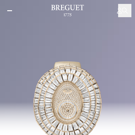
주
요
콘
텐
츠
로
건
너
뛰
기