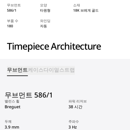
무브먼트
모양
소재
586/1
타원형
18K 브레게 골드
부품 수
와인딩
180
자동
Timepiece Architecture
무브먼트
케이스
다이얼
스트랩
무브먼트 586/1
밸런스 휠
파워 리저브
Breguet
38 시간
두께
주파수
3.9 mm
3 Hz