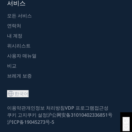
서비스
모든 서비스
연락처
내 계정
위시리스트
사용자 매뉴얼
비교
브레게 보증
한국어
이용약관
개인정보 처리방침
VDP 프로그램
접근성
쿠키 고지
쿠키 설정
沪公网安备31010402336851号
沪ICP备19045273号-5