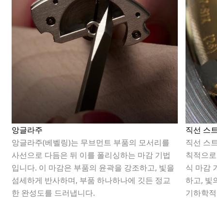
앙글라주
직선 스
앙글라주(베벨링)는 무브먼트 부품의 모서리를
직선 스
사선으로 다듬은 뒤 이를 폴리싱하는 마감 기법
칙적으로
입니다. 이 마감은 부품의 윤곽을 강조하고, 빛을
식 마감 
섬세하게 반사하며, 부품 하나하나에 깃든 정교
하고, 빛
한 완성도를 드러냅니다.
기하학적