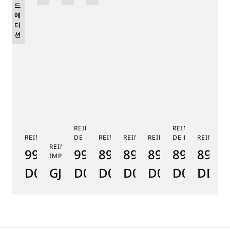
드
에
디
션
REINE DE NAPLES PHASE
REINE DE NAPLE
RE
REINE DE NAPLES 9915
DE LUNE 9935
REINE DE NAPLES 8925
REINE DE NAPLES 8918
REINE DE NAPLES 8938
DE LUNE 8908
REINE DE
JO
REINE DE NAPLES PERLES
9915BB/58/964
9935BH/4Y/J40
8925BH/0H/J40
8918BB/5D/964
8938BR/8D/J2
8908BR/5
8928
8
IMPÉRIALES
D0
GJ29BH89254DD5J4
D0
D0
D0
D0
D000
DD0D
D