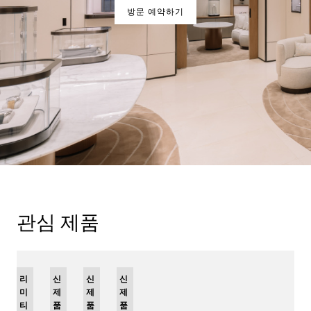
방문 예약하기
관심 제품
리
신
신
신
미
제
제
제
티
품
품
품