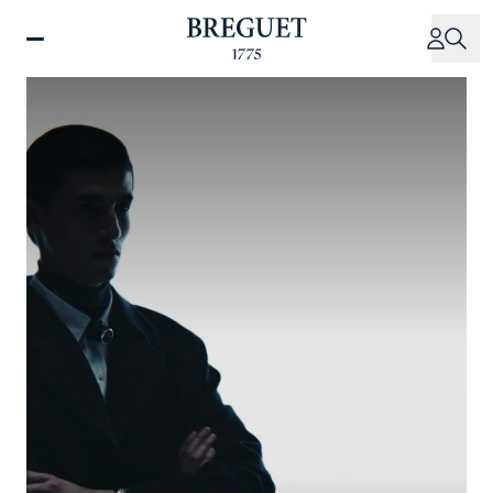
メ
イ
ン
コ
ン
テ
ン
ツ
に
移
動