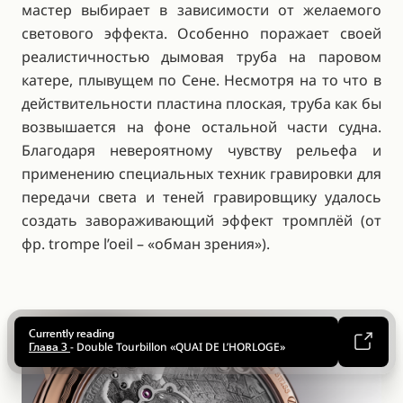
мастер выбирает в зависимости от желаемого
светового эффекта. Особенно поражает своей
реалистичностью дымовая труба на паровом
катере, плывущем по Сене. Несмотря на то что в
действительности пластина плоская, труба как бы
возвышается на фоне остальной части судна.
Благодаря невероятному чувству рельефа и
применению специальных техник гравировки для
передачи света и теней гравировщику удалось
создать завораживающий эффект тромплёй (от
фр. trompe l’oeil – «обман зрения»).
Up:
На соседней странице слева: Безошибочным
признаком тончайшей ручной отделки являются
острые внутренние углы, кромки которых
Currently reading
Up:
обрабатываются вручную с помощью целого набора
Up:
- Double Tourbillon «QUAI DE L’HORLOGE»
Глава 3
Гильошированный узор на золотой платине был
надфилей с последующей полировкой деревянным
Up:
Мастера Breguet оснастили часы выпуклым стеклом
вырезан вручную на специальном станке.
гладилом. Каждая из букв «B», в форме к
Установка сапфирового диска минутной шкалы.
типа «glass box».