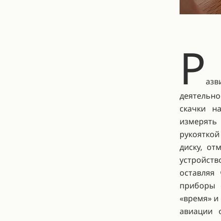
Р
аз
деятельн
скачки н
измерять
рукоятко
диску, от
устройств
оставляя
приборы 
«время» и
авиации 