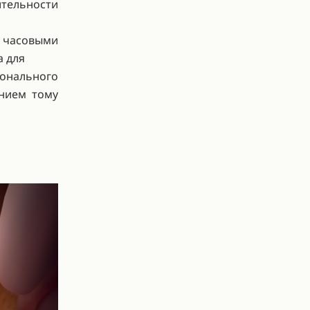
тельности
 часовыми
а для
онального
ением тому