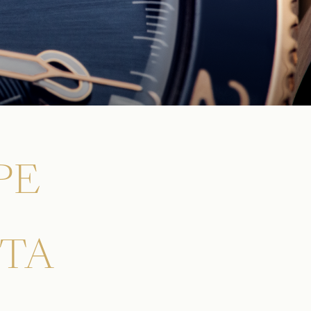
PE
ТА