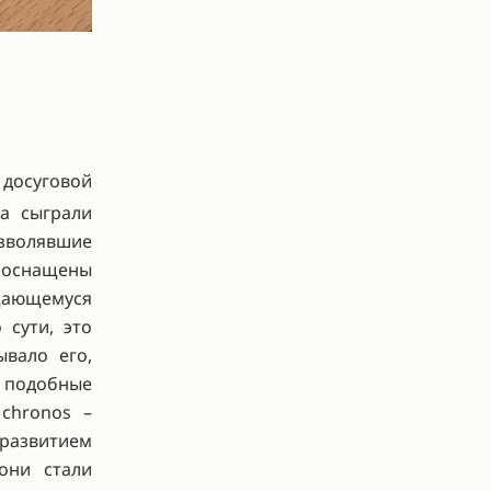
осуговой
а сыграли
зволявшие
 оснащены
щающемуся
 сути, это
ывало его,
 подобные
chronos –
 развитием
они стали