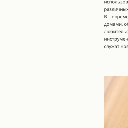
использо
различных
В соврем
домами, о
любитель
инструмен
служат нов