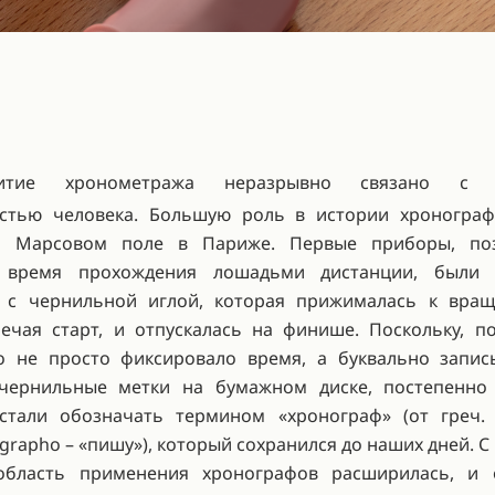
витие хронометража неразрывно связано с д
остью человека. Большую роль в истории хронограф
а Марсовом поле в Париже. Первые приборы, по
 время прохождения лошадьми дистанции, были
й с чернильной иглой, которая прижималась к вра
мечая старт, и отпускалась на финише. Поскольку, по
о не просто фиксировало время, а буквально запис
 чернильные метки на бумажном диске, постепенно
стали обозначать термином «хронограф» (от греч. 
 grapho – «пишу»), который сохранился до наших дней. С
область применения хронографов расширилась, и 