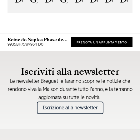
Reine de Naples Phase de
PRENOTA UN APPUNTAMENTO
Lune 9935
9935BH/5W/964 D0
Prezzo consigliato al dettaglio (IVA incl.)
Iscriviti alla newsletter
Le newsletter Breguet le faranno scoprire le notizie che
rendono viva la Maison durante tutto l’anno, e la terranno
aggiornata su tutte le novità.
Iscrizione alla newsletter