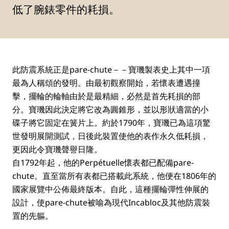
低了腕錶零件的耗損。
此防震系統正是pare-chute－－寶璣製表史上其中一項
最為人稱頌的發明。由最初觀察開始，若懷表遭遇撞
擊，擺輪的輪軸由於是最精細，必然是首先耗損的部
分。寶璣因此決定將它改為圓錐形，並以形狀適當的小
碟子將它固定在簧片上。約於1790年，寶璣已為這項驚
世發明展開測試，日後此裝置使他的表作永久低耗損，
更因此令寶璣聲譽日隆。
自1792年起，他的Perpétuelle懷表都已配備pare-
chute。直至當所有表都已搭載此系統，他便在1806年的
國家展覽中公佈最終版本。自此，這種擺輪彈性伸展的
設計，使pare-chute被喻為現代Incabloc及其他防震裝
置的先軀。