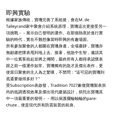
即興實驗
根據家族傳統，寶璣完善了系統後，會在M. de
Talleyrand家中聚會介紹系統原理，寶璣這次更接受另一
項挑戰－－展示自己發明的運作。在那個熱衷於進行實
驗的時代，實在不難想像當時即興的有趣場面。
所有參加聚會的人都圍在寶璣身邊，全場肅靜，寶璣亦
無顧慮把懷表甩到地上去。接著，他急中生智，邀請其
中一位賓客拾起並將之傳閱，最終所有人都得承認懷表
跟之前一樣運作如常。寶璣獨有的急才及傑出表作，更
使當日聚會的主人為之驚嘆，不禁問：“這可惡的寶璣到
底還要做得多好？”
受Subscription表啟發，Tradition 7027象徵寶璣製表崇
尚的低調透視效果及傑出現代建築設計，烘托出寶璣其
中一項最重要的發明－－用以保護擺輪軸輪的pare-
chute，便是現代所有防震裝置的前身。