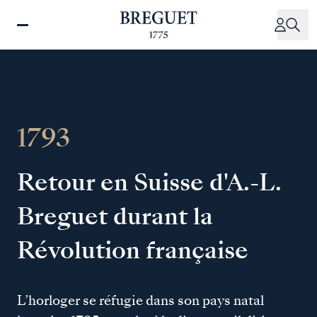
Aller
au
contenu
principal
1793
Retour en Suisse d'A.-L.
Breguet durant la
Révolution française
L’horloger se réfugie dans son pays natal