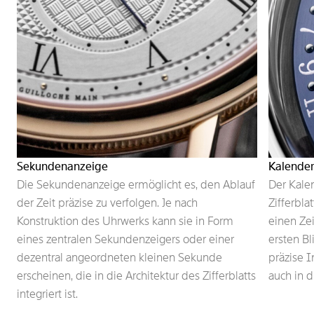
Sekundenanzeige
Kalende
Die Sekundenanzeige ermöglicht es, den Ablauf
Der Kale
der Zeit präzise zu verfolgen. Je nach
Zifferbla
Konstruktion des Uhrwerks kann sie in Form
einen Ze
eines zentralen Sekundenzeigers oder einer
ersten Bl
dezentral angeordneten kleinen Sekunde
präzise I
erscheinen, die in die Architektur des Zifferblatts
auch in d
integriert ist.