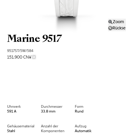
Zoom
Rückseite
Marine 9517
9517ST/5W/584
151.900 CN¥
Uhrwerk
Durchmesser
Form
591 A
33.8 mm
Rund
Gehäusematerial
Anzahl der
Aufzug
Stahl
Komponenten
Automatik